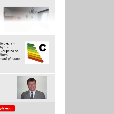
ějovic 7 -
bytu -
, koupelna se
škerá
mací při osobní
ytisknout