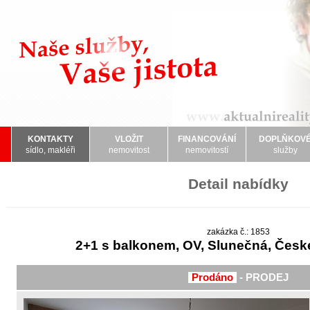
KONTAKTY
VLOŽIT
FINANCOVÁNÍ
DOPLŇKOV
sídlo, makléři
nemovitost
nemovitostí
služby
Detail nabídky
zakázka č.: 1853
2+1 s balkonem, OV, Slunečná, Česk
Prodáno
- PRODEJ