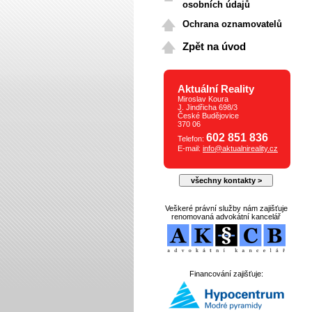
osobních údajů
Ochrana oznamovatelů
Zpět na úvod
Aktuální Reality
Miroslav Koura
J. Jindřicha 698/3
České Budějovice
370 06
602 851 836
Telefon:
E-mail:
info@aktualnireality.cz
všechny kontakty >
Veškeré právní služby nám zajišťuje
renomovaná advokátní kancelář
Financování zajišťuje: