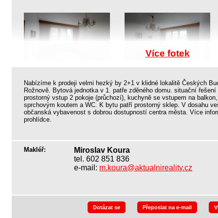
Více fotek
Nabízíme k prodeji velmi hezký by 2+1 v klidné lokalitě Českých Bud
Rožnově. Bytová jednotka v 1. patře zděného domu. situační řešení 
prostorný vstup 2 pokoje (průchozí), kuchyně se vstupem na balkon
sprchovým koutem a WC. K bytu patří prostorný sklep. V dosahu ve
občanská vybavenost s dobrou dostupností centra města. Více infor
prohlídce.
Makléř:
Miroslav Koura
tel. 602 851 836
e-mail:
m.koura@aktualnireality.cz
Dotázat se
Přeposlat na e-mail
V