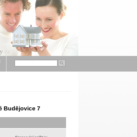
É
é Budějovice 7