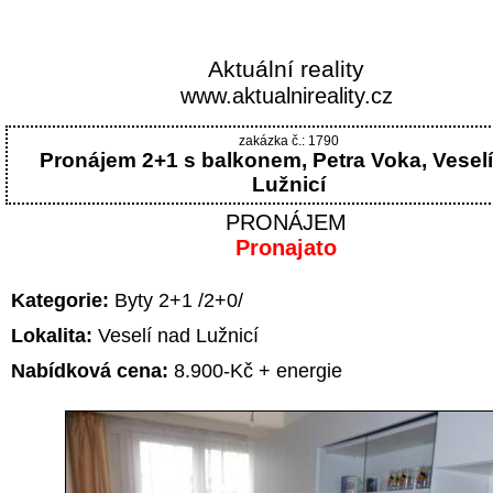
Aktuální reality
www.aktualnireality.cz
zakázka č.: 1790
Pronájem 2+1 s balkonem, Petra Voka, Vesel
Lužnicí
PRONÁJEM
Pronajato
Kategorie:
Byty 2+1 /2+0/
Lokalita:
Veselí nad Lužnicí
Nabídková cena:
8.900-Kč + energie