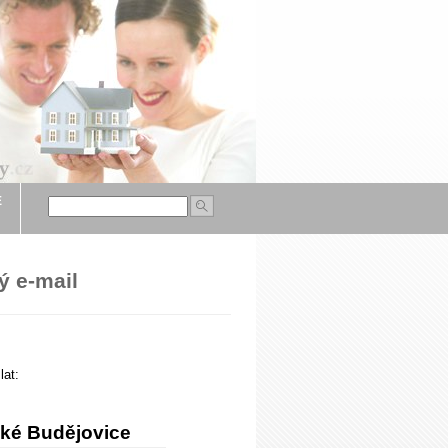
É
ý e-mail
,
lat:
ské Budějovice