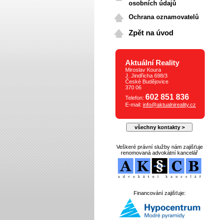
osobních údajů
Ochrana oznamovatelů
Zpět na úvod
Aktuální Reality
Miroslav Koura
J. Jindřicha 698/3
České Budějovice
370 06
602 851 836
Telefon:
E-mail:
info@aktualnireality.cz
všechny kontakty >
Veškeré právní služby nám zajišťuje
renomovaná advokátní kancelář
Financování zajišťuje: