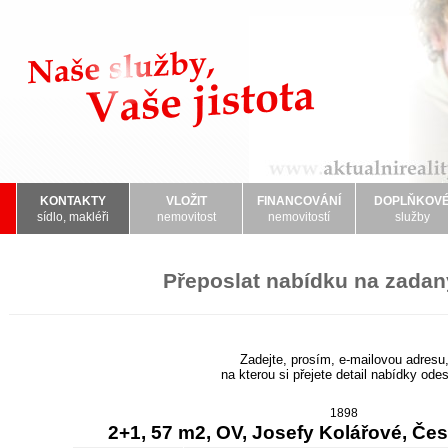
KONTAKTY
VLOŽIT
FINANCOVÁNÍ
DOPLŇKOV
sídlo, makléři
nemovitost
nemovitostí
služby
Přeposlat nabídku na zadan
Zadejte, prosím, e-mailovou adresu
na kterou si přejete detail nabídky odes
1898
2+1, 57 m2, OV, Josefy Kolářové, Če