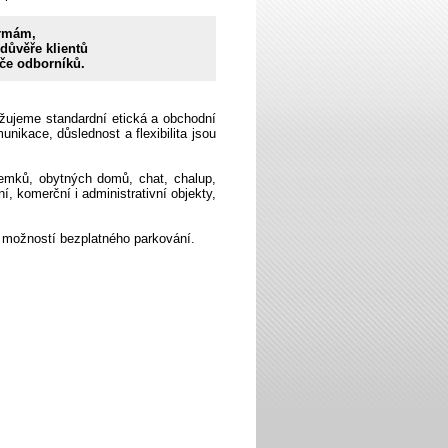
irmám,
 důvěře klientů
éče odborníků.
žujeme standardní etická a obchodní
unikace, důslednost a flexibilita jsou
emků, obytných domů, chat, chalup,
, komerční i administrativní objekty,
 možností bezplatného parkování.