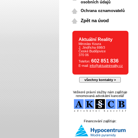
osobních údajů
Ochrana oznamovatelů
Zpět na úvod
Aktuální Reality
Miroslav Koura
J. Jindřicha 698/3
České Budějovice
370 06
602 851 836
Telefon:
E-mail:
info@aktualnireality.cz
všechny kontakty >
Veškeré právní služby nám zajišťuje
renomovaná advokátní kancelář
Financování zajišťuje: