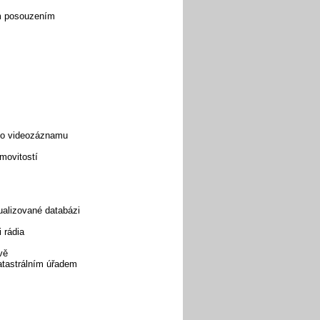
ým posouzením
ebo videozáznamu
movitostí
ualizované databázi
 rádia
vě
katastrálním úřadem