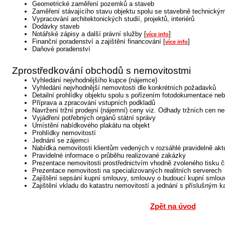
Geometrické zaměření pozemků a staveb
Zaměření stávajícího stavu objektu spolu se stavebně technick
Vypracování architektonických studií, projektů, interiérů
Dodávky staveb
Notářské zápisy a další právní služby [
]
více info
Finanční poradenství a zajištění financování [
]
více info
Daňové poradenství
Zprostředkování obchodů s nemovitostmi
Vyhledání nejvhodnějšího kupce (nájemce)
Vyhledání nejvhodnější nemovitosti dle konkrétních požadavků
Detailní prohlídky objektu spolu s pořízením fotodokumentace n
Příprava a zpracování vstupních podkladů
Navržení tržní prodejní (nájemní) ceny viz. Odhady tržních cen ne
Vyjádření potřebných orgánů státní správy
Umístění nabídkového plakátu na objekt
Prohlídky nemovitostí
Jednání se zájemci
Nabídka nemovitosti klientům vedených v rozsáhlé pravidelně akt
Pravidelné informace o průběhu realizované zakázky
Prezentace nemovitosti prostřednictvím vhodně zvoleného tisku či
Prezentace nemovitosti na specializovaných realitních serverech
Zajištění sepsání kupní smlouvy, smlouvy o budoucí kupní smlou
Zajištění vkladu do katastru nemovitostí a jednání s příslušným 
Zpět na úvod