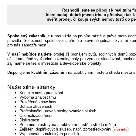
Rozhodli jsme se připojit k realitním f
které budují dobré jméno trhu a přispívají tak k
svěřit prodej, či koupi svých nemovitostí do p
Spokojený zákazník
je u nás vždy na prvním místě a právě proto dodr
pravidla. Serióznost, spolehlivost, přímé a otevřené jednání, kvalitní kom
pro nás samozřejmostí.
V naší nabídce najdete
prodej či pronájem bytů, rodinných domů,poz
dále komerčně využitelné pozemky, haly pro výrobu, skladování, obchodní
zajímáme se též o investiční a developerské projekty
Disponujeme
kvalitním zázemím
na atraktivním místě u středu města s
Naše silné stránky
Komplexnost zpracování
Výborná znalost trhu
Prověřené know-how
Bohaté zkušenosti
Profesionální úroveň poskytovaných služeb
Optimalizace řešení
Diskrétnost
Příjemné prostory na atraktivním místě u středu města
Zajištění doplňkových služeb, např. zprostředkování [
]
více info
Vypracování znaleckých posudků