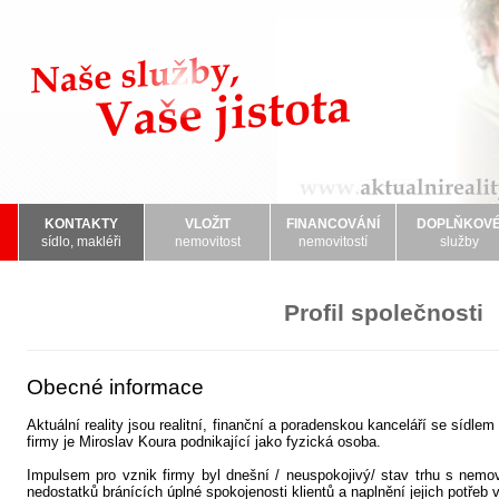
KONTAKTY
VLOŽIT
FINANCOVÁNÍ
DOPLŇKOV
sídlo, makléři
nemovitost
nemovitostí
služby
Profil společnosti
Obecné informace
Aktuální reality jsou realitní, finanční a poradenskou kanceláří se sídl
firmy je Miroslav Koura podnikající jako fyzická osoba.
Impulsem pro vznik firmy byl dnešní / neuspokojivý/ stav trhu s nemo
nedostatků bránících úplné spokojenosti klientů a naplnění jejich potřeb v