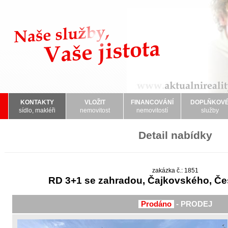
KONTAKTY
VLOŽIT
FINANCOVÁNÍ
DOPLŇKOV
sídlo, makléři
nemovitost
nemovitostí
služby
Detail nabídky
zakázka č.: 1851
RD 3+1 se zahradou, Čajkovského, Če
Prodáno
- PRODEJ