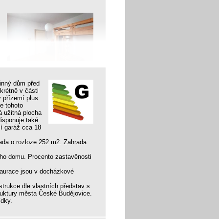
inný dům před
krétně v části
v přízemí plus
le tohoto
á užitná plocha
isponuje také
í garáž cca 18
ada o rozloze 252 m2. Zahrada
ého domu. Procento zastavěnosti
taurace jsou v docházkové
strukce dle vlastních představ s
truktury města České Budějovice.
ídky.