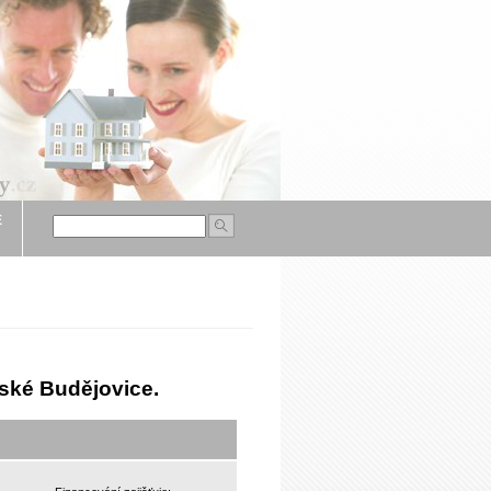
É
ské Budějovice.