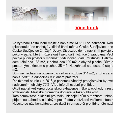
Více fotek
Ve výhradní zastoupení majitele nabízíme RD 3+1 se zahradou. Rod
rekonstrukcí se nachází v klidné části města České Budějovice, kon
České Budějovice 2 - Čtyři Dvory. Dispozice domu nabízí tři pokoje 
pokoj v patře, který může sloužit jako další ložnice či pracovna. Ved
pokoje půdní prostor s možností vybudování další místnosti. Celkov
domu činí cca.135 m2, z čehož cca.100 m2 je obytná plocha. Dům d
prostorným sklepem s plochou 35 m2. Na zahradě samostatně stojíc
m2.
Dům se nachází na pozemku o celkové rozloze 344 m2, z toho zahr
nabízí vyžití a odpočinek v klidném prostředí.
Dle územní studie z r. 2013 je pozemek vhodný pro výstavbu bytov
nadzemními objekty 70%. Více info při osobní prohlídce.
Okolí nabízí veškerou občanskou vybavenost, školy, obchody a res
vzdálenosti. Městská hromadná doprava je také v blízkosti.
Tato nemovitost je ideální pro rodinu hledající dům s možností rekon
příjemnou zahradou a klidným prostředím v blízkosti veškeré infras
Nebojte se nás kontaktovat pro další informace či prohlídku této nab