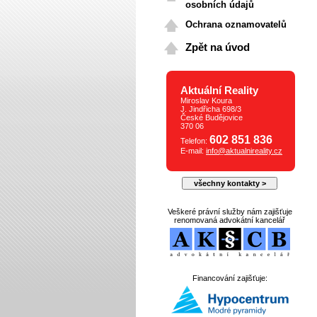
osobních údajů
Ochrana oznamovatelů
Zpět na úvod
Aktuální Reality
Miroslav Koura
J. Jindřicha 698/3
České Budějovice
370 06
602 851 836
Telefon:
E-mail:
info@aktualnireality.cz
všechny kontakty >
Veškeré právní služby nám zajišťuje
renomovaná advokátní kancelář
Financování zajišťuje: